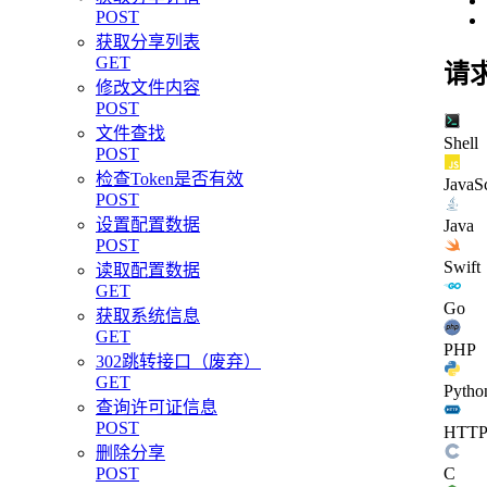
POST
获取分享列表
GET
请
修改文件内容
POST
文件查找
Shell
POST
检查Token是否有效
JavaSc
POST
设置配置数据
Java
POST
Swift
读取配置数据
GET
Go
获取系统信息
GET
PHP
302跳转接口（废弃）
GET
Pytho
查询许可证信息
POST
HTT
删除分享
C
POST