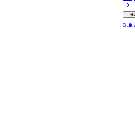
LLMs.
Built 