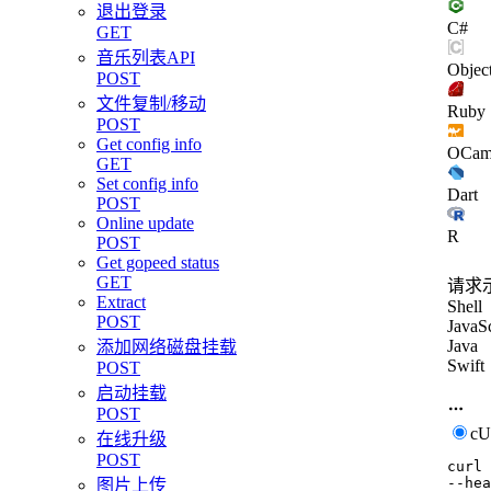
退出登录
C#
GET
音乐列表API
Objec
POST
文件复制/移动
Ruby
POST
Get config info
OCam
GET
Set config info
Dart
POST
Online update
R
POST
Get gopeed status
GET
请求
Extract
Shell
POST
JavaSc
Java
添加网络磁盘挂载
Swift
POST
启动挂载
POST
c
在线升级
POST
curl
--hea
图片上传