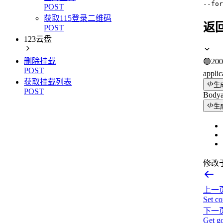
--for
POST
获取115登录二维码
返
POST
123云盘
删除挂载
🟢
200
POST
applic
获取挂载列表
生
POST
Body
生
修改
上一
Set co
下一
Get go