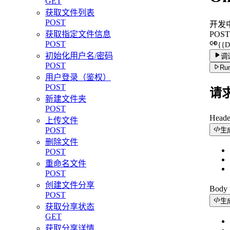
GET
获取文件列表
POST
开发
POST
获取指定文件信息
POST
{{
初始化用户名/密码
调
POST
Run
用户登录（鉴权）
POST
请
新建文件夹
POST
Head
上传文件
POST
生
删除文件
POST
重命名文件
POST
创建文件分享
Bod
POST
生
获取分享状态
GET
获取分享详情