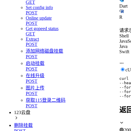
GET
Dart
Set config info
POST
R
Online update
POST
Get gopeed status
请求
GET
Shell
Extract
JavaSc
POST
Java
添加网络磁盘挂载
Swift
POST
启动挂载
POST
c
在线升级
curl
POST
--hea
--for
图片上传
--for
POST
--for
获取115登录二维码
POST
返
123云盘
删除挂载
🟢
200
POST