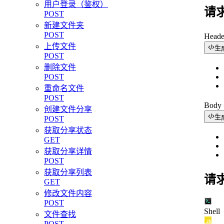
用户登录（鉴权）
请
POST
新建文件夹
POST
Head
上传文件
生
POST
删除文件
POST
重命名文件
POST
Bod
创建文件分享
生
POST
获取分享状态
GET
获取分享详情
POST
获取分享列表
请
GET
修改文件内容
POST
Shell
文件查找
POST