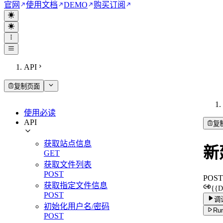
官网
使用文档
DEMO
购买订阅
API
复制页面
使用必读
API
复
获取站点信息
新
GET
获取文件列表
POST
POST
获取指定文件信息
{{
POST
调
初始化用户名/密码
Run
POST