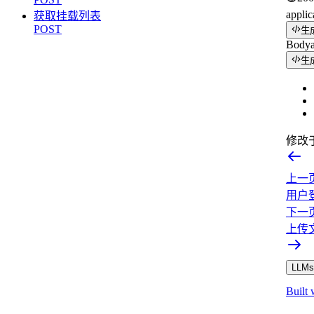
applic
获取挂载列表
POST
生
Body
生
修改
上一
用户
下一
上传
LLMs.
Built 