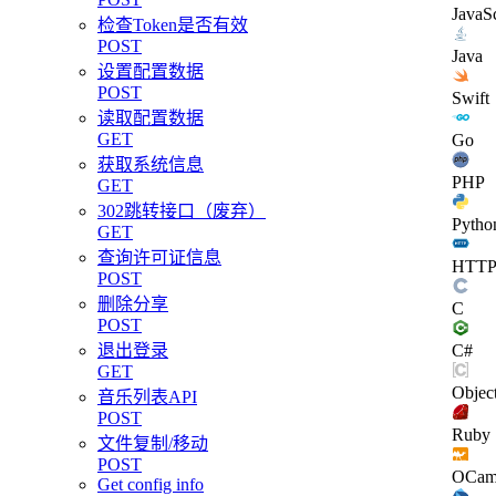
JavaSc
检查Token是否有效
POST
Java
设置配置数据
POST
Swift
读取配置数据
GET
Go
获取系统信息
PHP
GET
302跳转接口（废弃）
Pytho
GET
查询许可证信息
HTT
POST
删除分享
C
POST
C#
退出登录
GET
Objec
音乐列表API
POST
Ruby
文件复制/移动
POST
OCam
Get config info